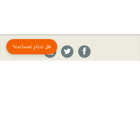
هل تحتاج لمساعدة؟
حمّل تطبيق أبجد مجاناً
أبجد
: أسلوب جديد للقراءة العربية
أبجد هو تطبيق القراءة رقم واحد في العالم العربي. تضم مكتبة أبجد أحدث وأهم الكتب والروايات،
بالإضافة إلى الكتب الأكثر مبيعاً والكتب الأكثر رواجاً من شتّى المجالات، مثل الروايات والقصص، كتب
الأدب، الكتب التاريخية، الكتب السياسية، كتب المال والأعمال، كتب الفلسفة وكتب التنمية البشرية
وتطوير الذات وغيرها.
الكتب
تواصل معنا
الأسئلة الشائعة
اشتراك أبجد بلا حدود
المؤلفون