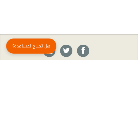
هل تحتاج لمساعدة؟
حمّل تطبيق أبجد مجاناً
أبجد
: أسلوب جديد للقراءة العربية
أبجد هو تطبيق القراءة رقم واحد في العالم العربي. تضم مكتبة أبجد أحدث وأهم الكتب والروايات،
بالإضافة إلى الكتب الأكثر مبيعاً والكتب الأكثر رواجاً من شتّى المجالات، مثل الروايات والقصص، كتب
الأدب، الكتب التاريخية، الكتب السياسية، كتب المال والأعمال، كتب الفلسفة وكتب التنمية البشرية
وتطوير الذات وغيرها.
الكتب
تواصل معنا
الأسئلة الشائعة
اشتراك أبجد بلا حدود
المؤلفون