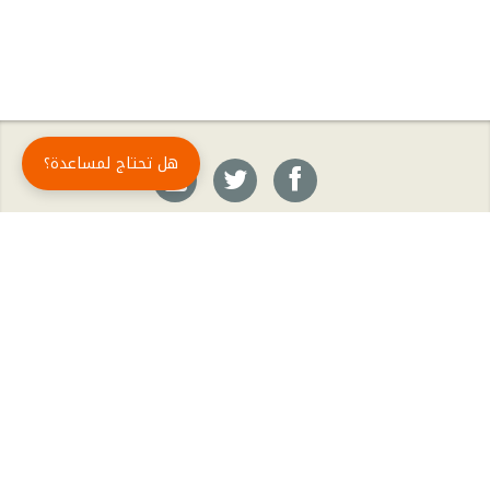
هل تحتاج لمساعدة؟
حمّل تطبيق أبجد مجاناً
أبجد
: أسلوب جديد للقراءة العربية
أبجد هو تطبيق القراءة رقم واحد في العالم العربي. تضم مكتبة أبجد أحدث وأهم الكتب والروايات،
بالإضافة إلى الكتب الأكثر مبيعاً والكتب الأكثر رواجاً من شتّى المجالات، مثل الروايات والقصص، كتب
الأدب، الكتب التاريخية، الكتب السياسية، كتب المال والأعمال، كتب الفلسفة وكتب التنمية البشرية
وتطوير الذات وغيرها.
الكتب
تواصل معنا
الأسئلة الشائعة
اشتراك أبجد بلا حدود
المؤلفون