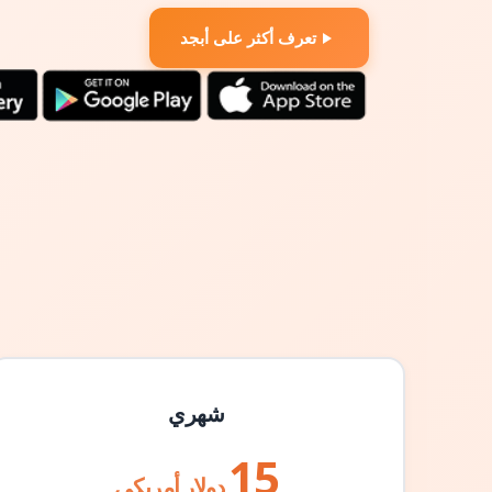
تعرف أكثر على أبجد
شهري
15
دولار أمريكي