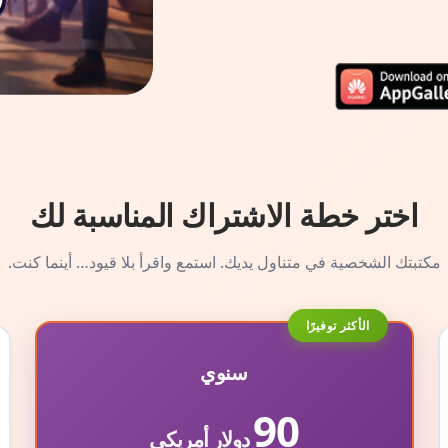
اختر خطة الاشتراك المناسبة لك
مكتبتك الشخصية في متناول يديك. استمع واقرأ بلا قيود… أينما كنت.
الأكثر توفيرًا
سنوي
90
دولار أمريكي