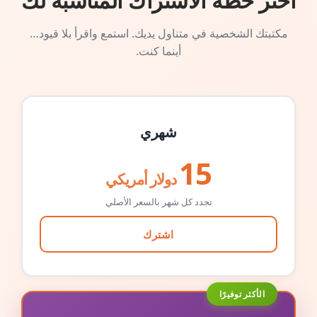
اختر خطة الاشتراك المناسبة لك
مكتبتك الشخصية في متناول يديك. استمع واقرأ بلا قيود…
أينما كنت.
شهري
15
دولار أمريكي
تجدد كل شهر بالسعر الأصلي
اشترك
الأكثر توفيرًا