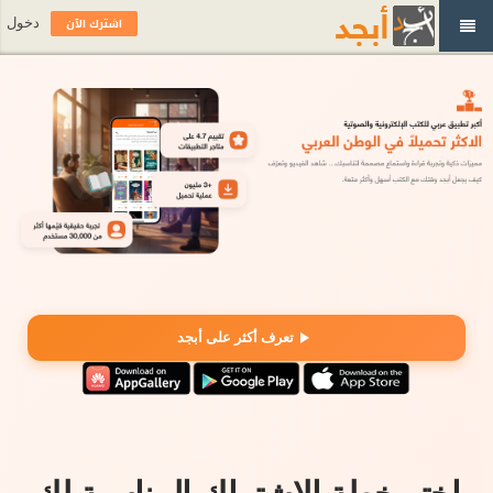
اشترك الآن
دخول
تعرف أكثر على أبجد