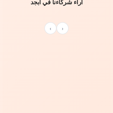
آراء شركاءنا في أبجد
›
‹