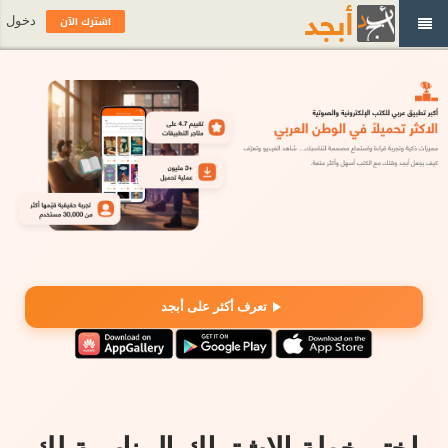
اشترك الآن
دخول
تعرف أكثر على أبجد