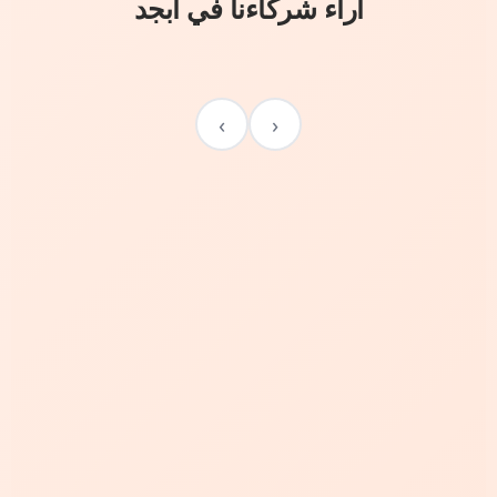
آراء شركاءنا في أبجد
›
‹