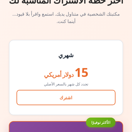
اختر خطة الاشتراك المناسبة لك
مكتبتك الشخصية في متناول يديك. استمع واقرأ بلا قيود…
أينما كنت.
شهري
15
دولار أمريكي
تجدد كل شهر بالسعر الأصلي
اشترك
الأكثر توفيرًا