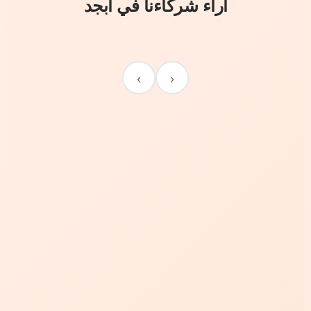
آراء شركاءنا في أبجد
›
‹