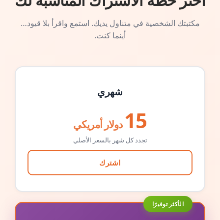
اختر خطة الاشتراك المناسبة لك
مكتبتك الشخصية في متناول يديك. استمع واقرأ بلا قيود…
أينما كنت.
شهري
15
دولار أمريكي
تجدد كل شهر بالسعر الأصلي
اشترك
الأكثر توفيرًا