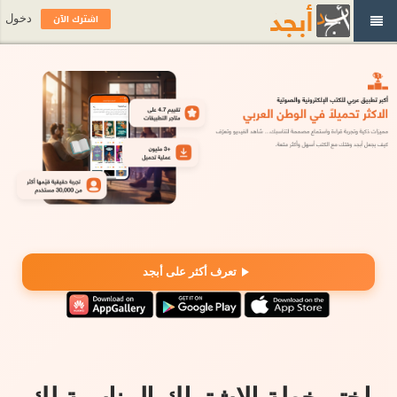
اشترك الآن
دخول
تعرف أكثر على أبجد