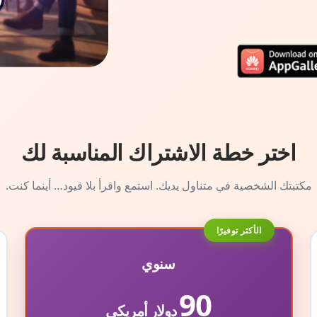
اختر خطة الاشتراك المناسبة لك
مكتبتك الشخصية في متناول يديك. استمع واقرأ بلا قيود… أينما كنت.
الأكثر توفيرًا
سنوي
90
دولار أمريكي