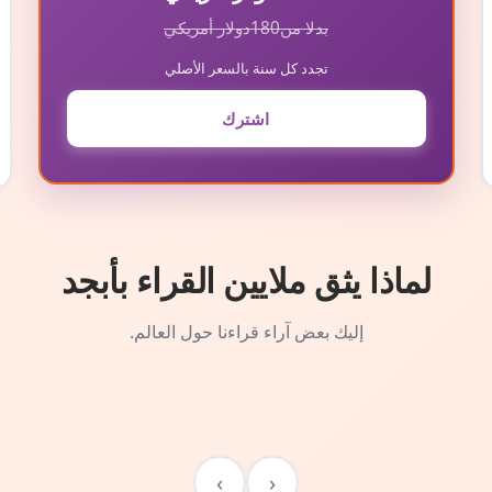
بدلا من
180
دولار أمريكي
تجدد كل سنة بالسعر الأصلي
اشترك
لماذا يثق ملايين القراء بأبجد
إليك بعض آراء قراءنا حول العالم.
›
‹