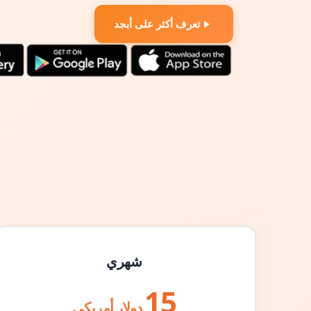
تعرف أكثر على أبجد
شهري
15
دولار أمريكي