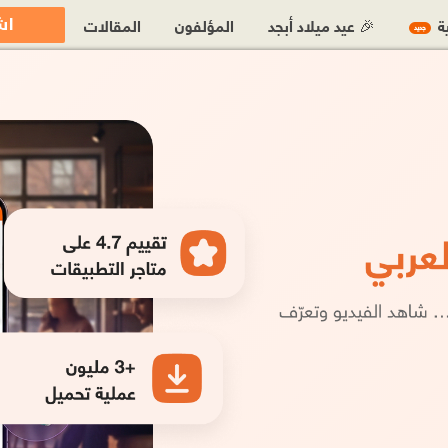
اش
ية
🎉 عيد ميلاد أبجد
المؤلفون
المقالات
جديد