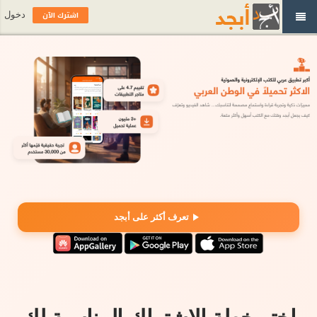
اشترك الآن
دخول
تعرف أكثر على أبجد