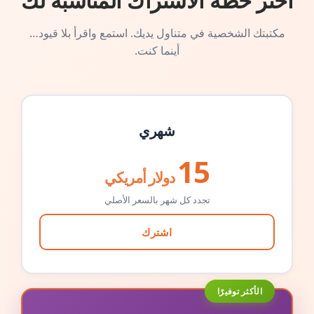
اختر خطة الاشتراك المناسبة لك
مكتبتك الشخصية في متناول يديك. استمع واقرأ بلا قيود…
أينما كنت.
شهري
15
دولار أمريكي
تجدد كل شهر بالسعر الأصلي
اشترك
الأكثر توفيرًا