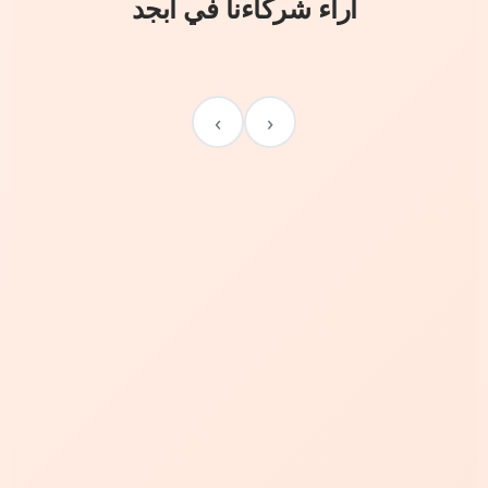
آراء شركاءنا في أبجد
›
‹