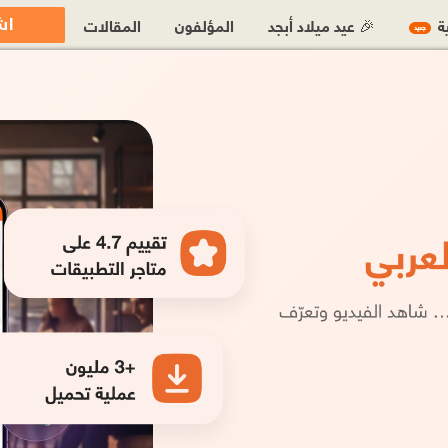
اش
ية
🎉 عيد ميلاد أبجد
المؤلفون
المقالات
جديد