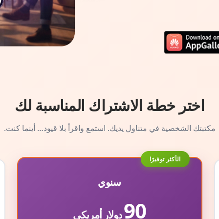
اختر خطة الاشتراك المناسبة لك
مكتبتك الشخصية في متناول يديك. استمع واقرأ بلا قيود… أينما كنت.
الأكثر توفيرًا
سنوي
90
دولار أمريكي