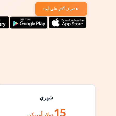
تعرف أكثر على أبجد
شهري
15
دولار أمريكي