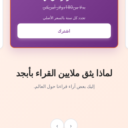
بدلا من
180
دولار أمريكي
تجدد كل سنة بالسعر الأصلي
اشترك
لماذا يثق ملايين القراء بأبجد
إليك بعض آراء قراءنا حول العالم.
›
‹