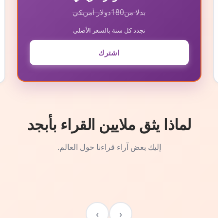
بدلا من
180
دولار أمريكي
تجدد كل سنة بالسعر الأصلي
اشترك
لماذا يثق ملايين القراء بأبجد
إليك بعض آراء قراءنا حول العالم.
›
‹