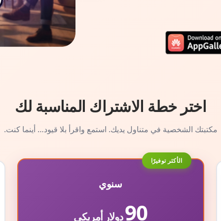
اختر خطة الاشتراك المناسبة لك
مكتبتك الشخصية في متناول يديك. استمع واقرأ بلا قيود… أينما كنت.
الأكثر توفيرًا
سنوي
90
دولار أمريكي