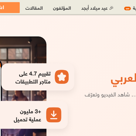
اش
ية
🎉 عيد ميلاد أبجد
المؤلفون
المقالات
جديد