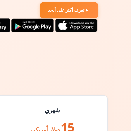
تعرف أكثر على أبجد
شهري
15
دولار أمريكي