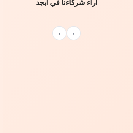
آراء شركاءنا في أبجد
›
‹