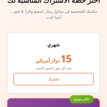
اختر خطة الاشتراك المناسبة لك
مكتبتك الشخصية في متناول يديك. استمع واقرأ بلا قيود…
أينما كنت.
شهري
15
دولار أمريكي
تجدد كل شهر بالسعر الأصلي
اشترك
الأكثر توفيرًا