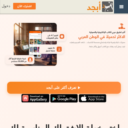
اشترك الآن
دخول
تعرف أكثر على أبجد