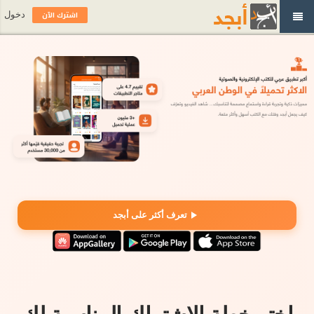
اشترك الآن
دخول
تعرف أكثر على أبجد