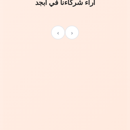
آراء شركاءنا في أبجد
›
‹