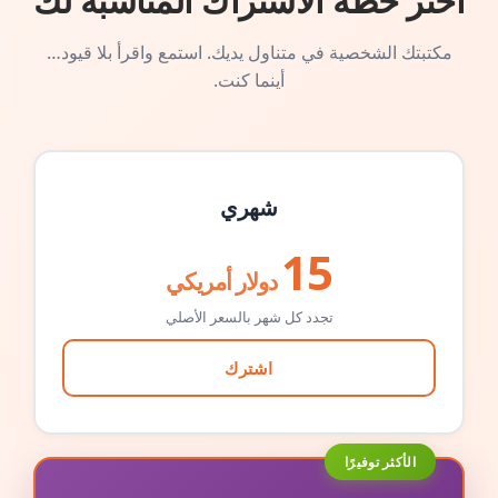
اختر خطة الاشتراك المناسبة لك
مكتبتك الشخصية في متناول يديك. استمع واقرأ بلا قيود…
أينما كنت.
شهري
15
دولار أمريكي
تجدد كل شهر بالسعر الأصلي
اشترك
الأكثر توفيرًا