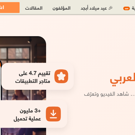
اش
ية
🎉 عيد ميلاد أبجد
المؤلفون
المقالات
جديد