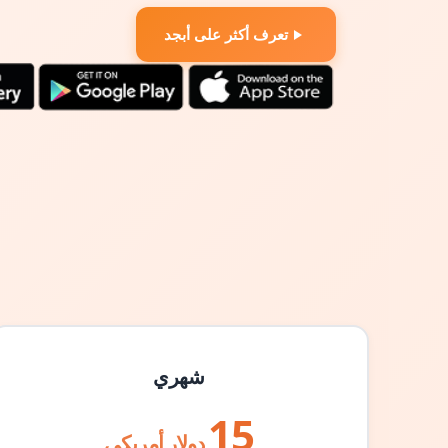
تعرف أكثر على أبجد
شهري
15
دولار أمريكي