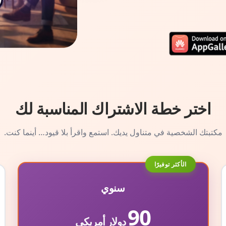
اختر خطة الاشتراك المناسبة لك
مكتبتك الشخصية في متناول يديك. استمع واقرأ بلا قيود… أينما كنت.
الأكثر توفيرًا
سنوي
90
دولار أمريكي