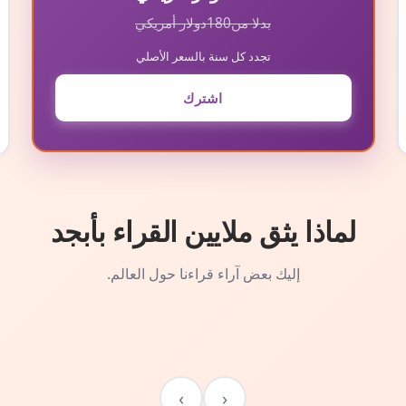
بدلا من
180
دولار أمريكي
تجدد كل سنة بالسعر الأصلي
اشترك
لماذا يثق ملايين القراء بأبجد
إليك بعض آراء قراءنا حول العالم.
›
‹