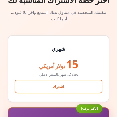
اختر خطة الاشتراك المناسبة لك
مكتبتك الشخصية في متناول يديك. استمع واقرأ بلا قيود…
أينما كنت.
شهري
15
دولار أمريكي
تجدد كل شهر بالسعر الأصلي
اشترك
الأكثر توفيرًا