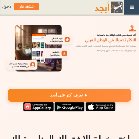
اشترك الآن
دخول
تعرف أكثر على أبجد