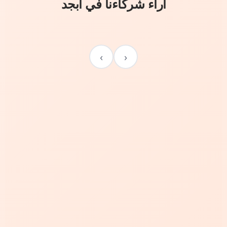
آراء شركاءنا في أبجد
›
‹