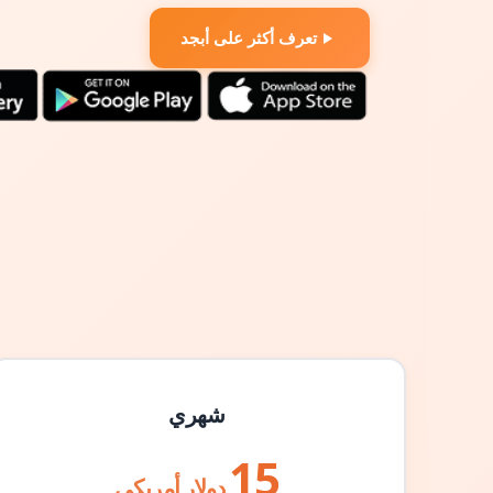
تعرف أكثر على أبجد
شهري
15
دولار أمريكي