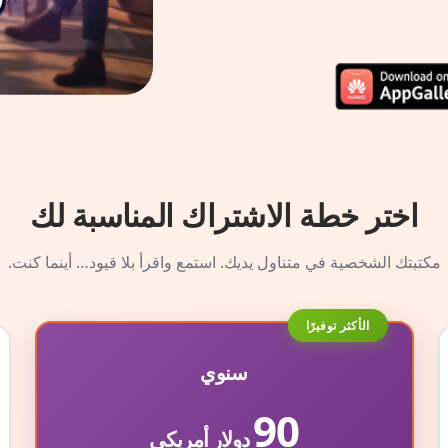
اختر خطة الاشتراك المناسبة لك
مكتبتك الشخصية في متناول يديك. استمع واقرأ بلا قيود… أينما كنت.
الأكثر توفيرًا
سنوي
90
دولار أمريكي