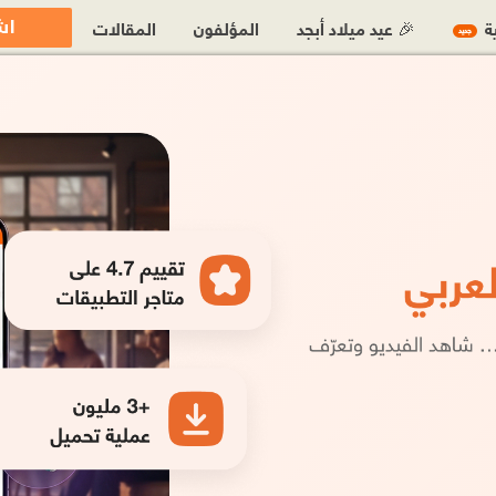
اش
ية
🎉 عيد ميلاد أبجد
المؤلفون
المقالات
جديد