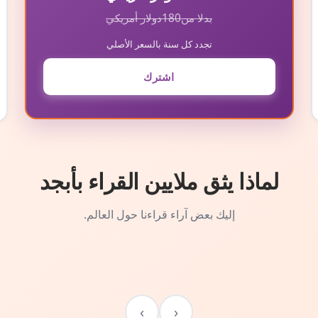
بدلا من
180
دولار أمريكي
تجدد كل سنة بالسعر الأصلي
اشترك
لماذا يثق ملايين القراء بأبجد
إليك بعض آراء قراءنا حول العالم.
›
‹