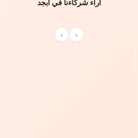
آراء شركاءنا في أبجد
›
‹