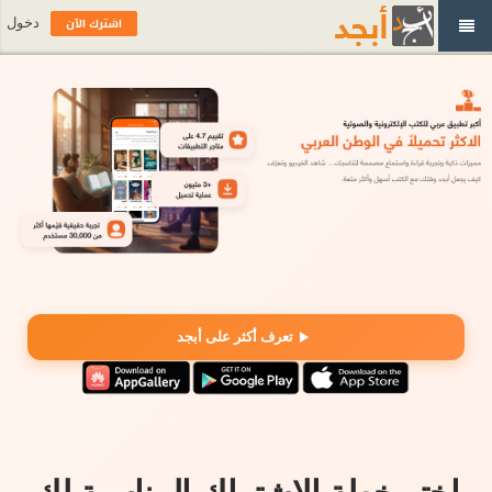
اشترك الآن
دخول
تعرف أكثر على أبجد