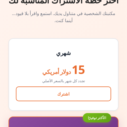
اختر خطة الاشتراك المناسبة لك
مكتبتك الشخصية في متناول يديك. استمع واقرأ بلا قيود…
أينما كنت.
شهري
15
دولار أمريكي
تجدد كل شهر بالسعر الأصلي
اشترك
الأكثر توفيرًا