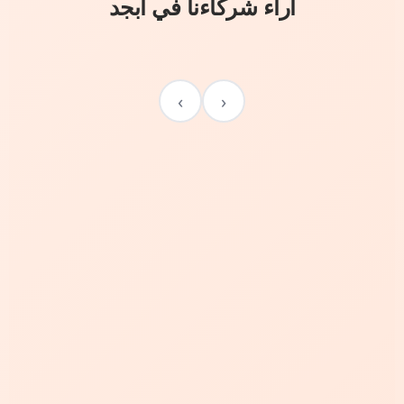
آراء شركاءنا في أبجد
›
‹