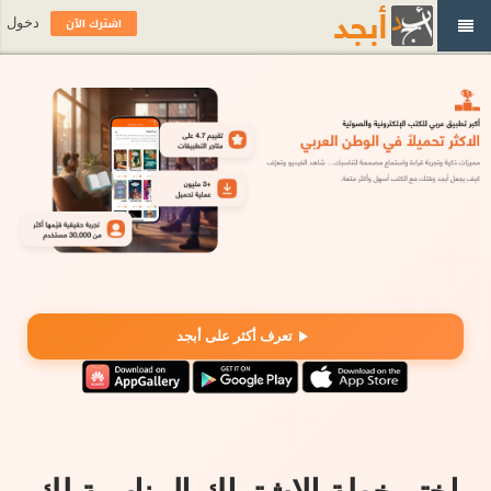
اشترك الآن
دخول
تعرف أكثر على أبجد