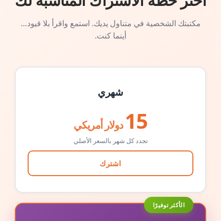
اختر خطة الاشتراك المناسبة لك
مكتبتك الشخصية في متناول يديك. استمع واقرأ بلا قيود…
أينما كنت.
شهري
15
دولار أمريكي
تجدد كل شهر بالسعر الأصلي
اشترك
الأكثر توفيرًا