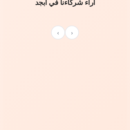
آراء شركاءنا في أبجد
›
‹