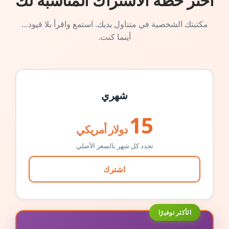
اختر خطة الاشتراك المناسبة لك
مكتبتك الشخصية في متناول يديك. استمع واقرأ بلا قيود…
أينما كنت.
شهري
15
دولار أمريكي
تجدد كل شهر بالسعر الأصلي
اشترك
الأكثر توفيرًا