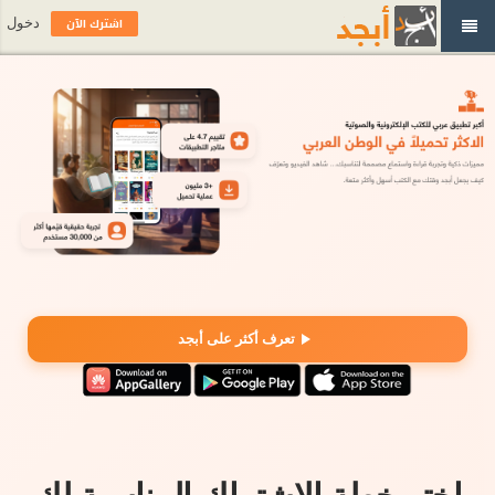
اشترك الآن
دخول
تعرف أكثر على أبجد