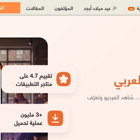
اش
ية
🎉 عيد ميلاد أبجد
المؤلفون
المقالات
جديد