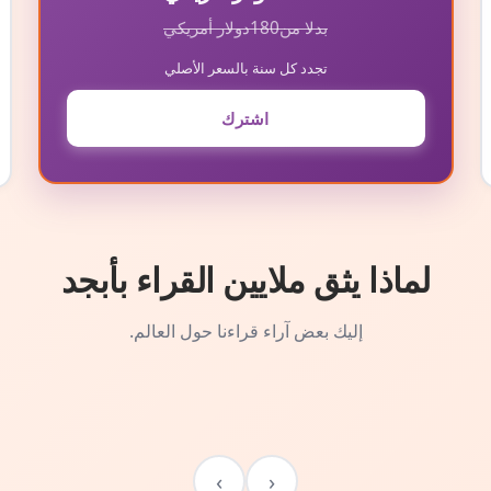
بدلا من
180
دولار أمريكي
تجدد كل سنة بالسعر الأصلي
اشترك
لماذا يثق ملايين القراء بأبجد
إليك بعض آراء قراءنا حول العالم.
›
‹