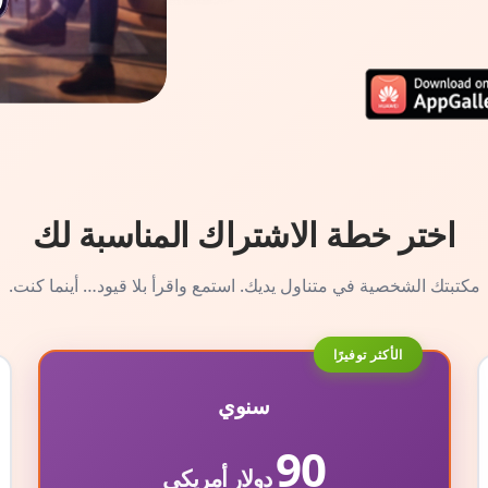
اختر خطة الاشتراك المناسبة لك
مكتبتك الشخصية في متناول يديك. استمع واقرأ بلا قيود… أينما كنت.
الأكثر توفيرًا
سنوي
90
دولار أمريكي