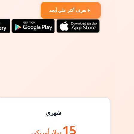
تعرف أكثر على أبجد
شهري
15
دولار أمريكي