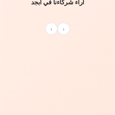
آراء شركاءنا في أبجد
›
‹