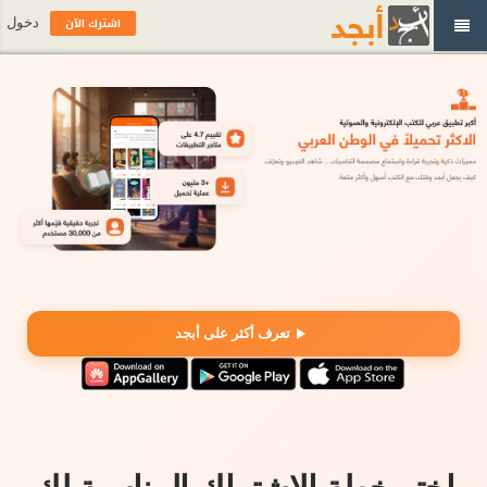
اشترك الآن
دخول
تعرف أكثر على أبجد