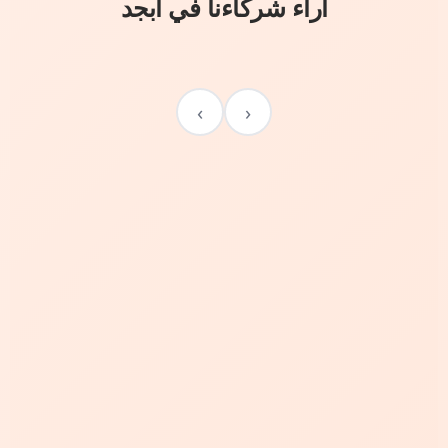
آراء شركاءنا في أبجد
›
‹