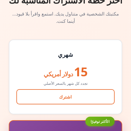
اختر خطة الاشتراك المناسبة لك
مكتبتك الشخصية في متناول يديك. استمع واقرأ بلا قيود…
أينما كنت.
شهري
15
دولار أمريكي
تجدد كل شهر بالسعر الأصلي
اشترك
الأكثر توفيرًا