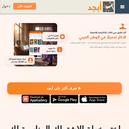
اشترك الآن
دخول
تعرف أكثر على أبجد