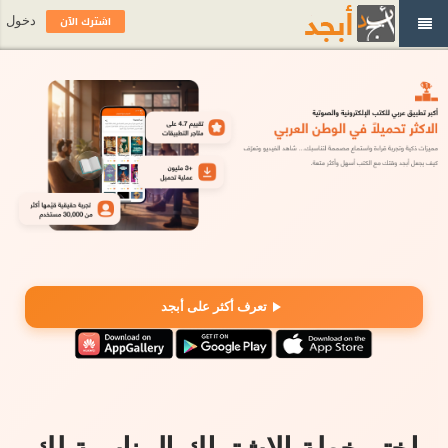
اشترك الآن
دخول
تعرف أكثر على أبجد