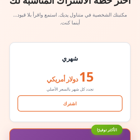
اختر خطة الاشتراك المناسبة لك
مكتبتك الشخصية في متناول يديك. استمع واقرأ بلا قيود…
أينما كنت.
شهري
15
دولار أمريكي
تجدد كل شهر بالسعر الأصلي
اشترك
الأكثر توفيرًا