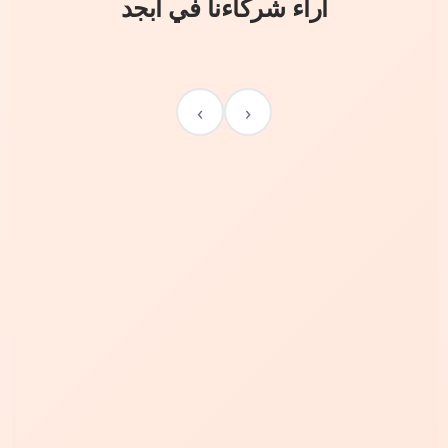
آراء شركاءنا في أبجد
›
‹