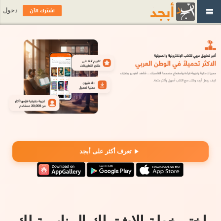
اشترك الآن
دخول
تعرف أكثر على أبجد