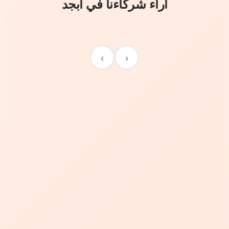
آراء شركاءنا في أبجد
›
‹