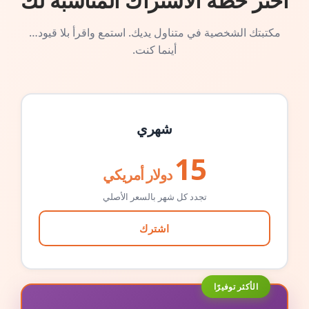
اختر خطة الاشتراك المناسبة لك
مكتبتك الشخصية في متناول يديك. استمع واقرأ بلا قيود…
أينما كنت.
شهري
15
دولار أمريكي
تجدد كل شهر بالسعر الأصلي
اشترك
الأكثر توفيرًا