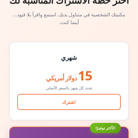
اختر خطة الاشتراك المناسبة لك
مكتبتك الشخصية في متناول يديك. استمع واقرأ بلا قيود…
أينما كنت.
شهري
15
دولار أمريكي
تجدد كل شهر بالسعر الأصلي
اشترك
الأكثر توفيرًا