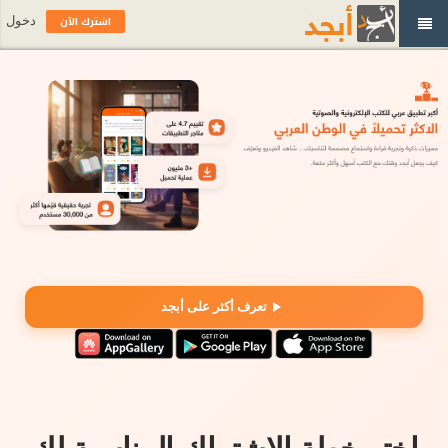
اشترك الآن
دخول
تعرف أكثر على أبجد