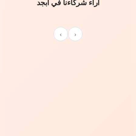
آراء شركاءنا في أبجد
›
‹