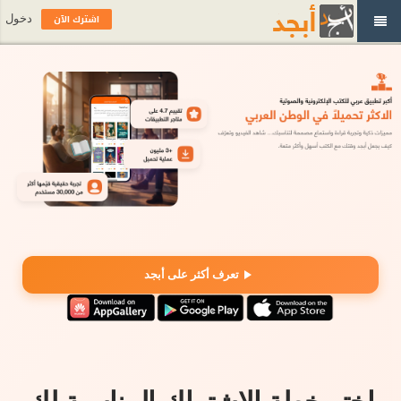
اشترك الآن
دخول
تعرف أكثر على أبجد