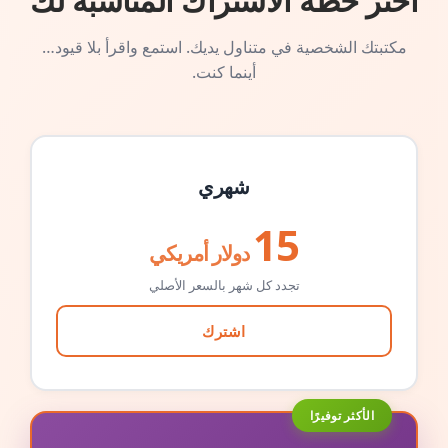
اختر خطة الاشتراك المناسبة لك
مكتبتك الشخصية في متناول يديك. استمع واقرأ بلا قيود…
أينما كنت.
شهري
15
دولار أمريكي
تجدد كل شهر بالسعر الأصلي
اشترك
الأكثر توفيرًا