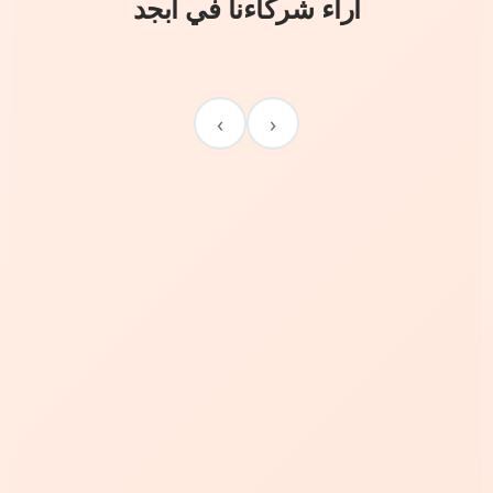
آراء شركاءنا في أبجد
›
‹