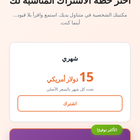
اختر خطة الاشتراك المناسبة لك
مكتبتك الشخصية في متناول يديك. استمع واقرأ بلا قيود…
أينما كنت.
شهري
15
دولار أمريكي
تجدد كل شهر بالسعر الأصلي
اشترك
الأكثر توفيرًا