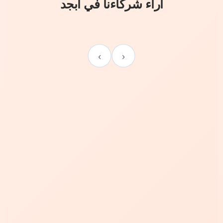
آراء شركاءنا في أبجد
›
‹