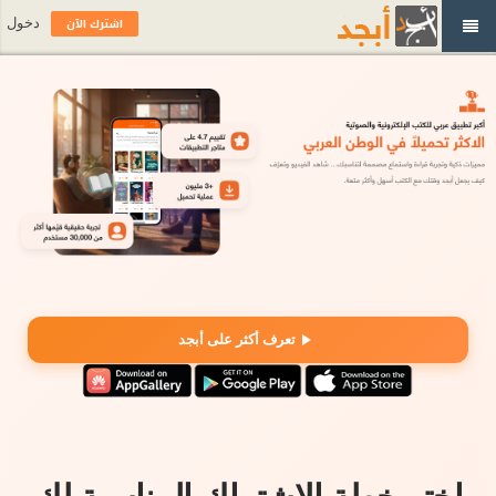
اشترك الآن
دخول
تعرف أكثر على أبجد