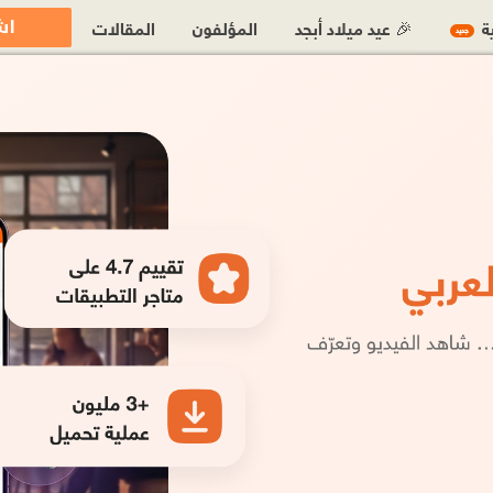
اش
ية
🎉 عيد ميلاد أبجد
المؤلفون
المقالات
جديد