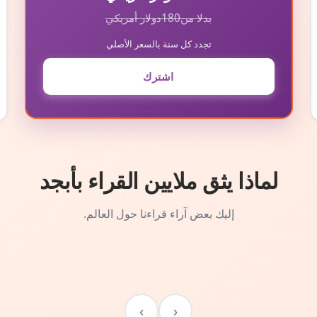
بدلا من
180
دولار أمريكي
تجدد كل سنة بالسعر الأصلي
اشترك
لماذا يثق ملايين القراء بأبجد
إليك بعض آراء قراءنا حول العالم.
›
‹