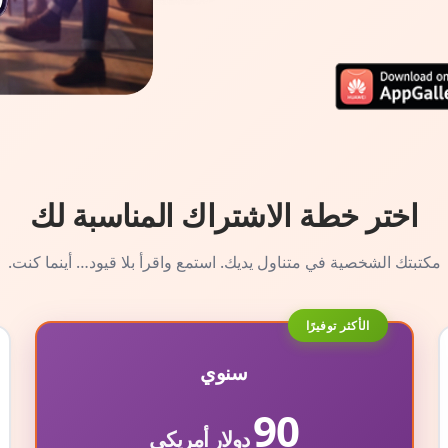
اختر خطة الاشتراك المناسبة لك
مكتبتك الشخصية في متناول يديك. استمع واقرأ بلا قيود… أينما كنت.
الأكثر توفيرًا
سنوي
90
دولار أمريكي