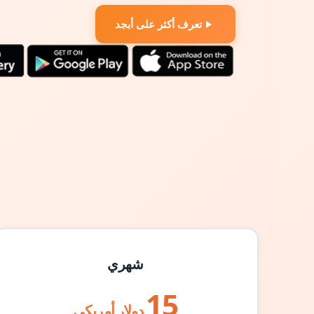
تعرف أكثر على أبجد
شهري
15
دولار أمريكي