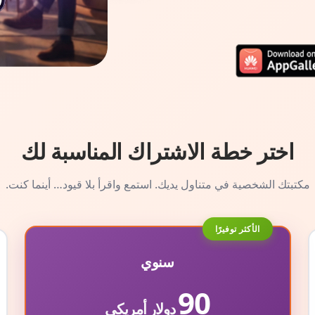
اختر خطة الاشتراك المناسبة لك
مكتبتك الشخصية في متناول يديك. استمع واقرأ بلا قيود… أينما كنت.
الأكثر توفيرًا
سنوي
90
دولار أمريكي