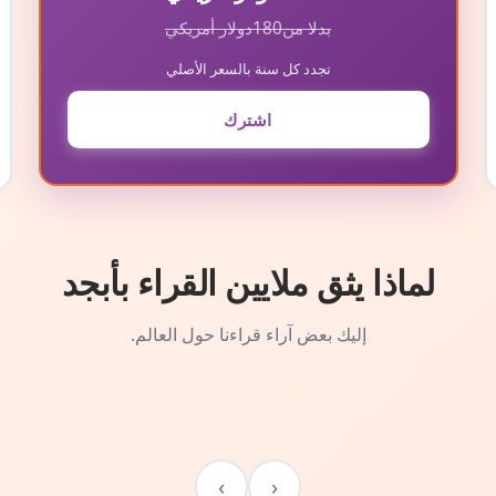
بدلا من
180
دولار أمريكي
تجدد كل سنة بالسعر الأصلي
اشترك
لماذا يثق ملايين القراء بأبجد
إليك بعض آراء قراءنا حول العالم.
›
‹