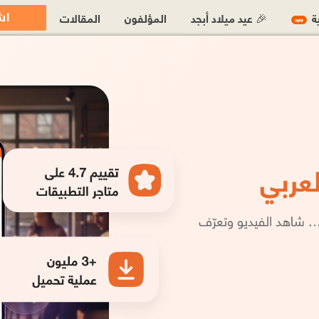
اش
ية
🎉 عيد ميلاد أبجد
المؤلفون
المقالات
جديد