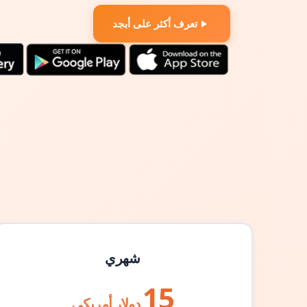
تعرف أكثر على أبجد
شهري
15
دولار أمريكي