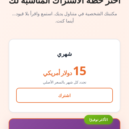
اختر خطة الاشتراك المناسبة لك
مكتبتك الشخصية في متناول يديك. استمع واقرأ بلا قيود…
أينما كنت.
شهري
15
دولار أمريكي
تجدد كل شهر بالسعر الأصلي
اشترك
الأكثر توفيرًا