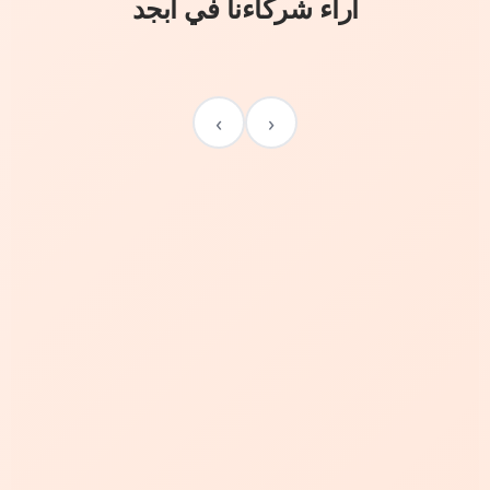
آراء شركاءنا في أبجد
›
‹