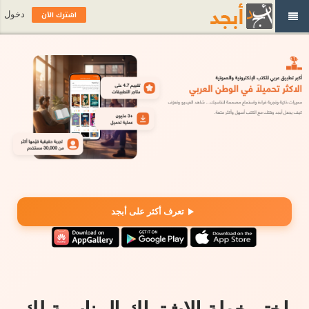
اشترك الآن
دخول
تعرف أكثر على أبجد