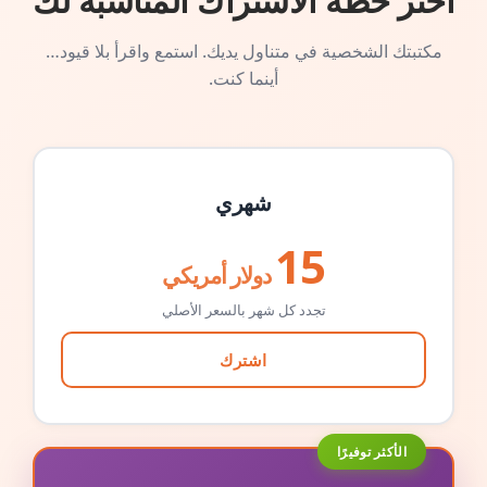
اختر خطة الاشتراك المناسبة لك
مكتبتك الشخصية في متناول يديك. استمع واقرأ بلا قيود…
أينما كنت.
شهري
15
دولار أمريكي
تجدد كل شهر بالسعر الأصلي
اشترك
الأكثر توفيرًا