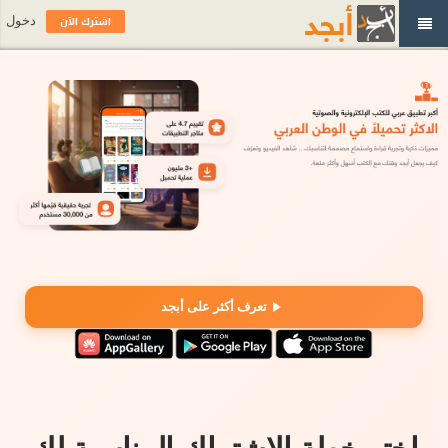
اشترك الآن
دخول
تعرف أكثر على أبجد