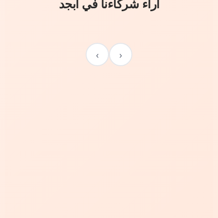
آراء شركاءنا في أبجد
›
‹