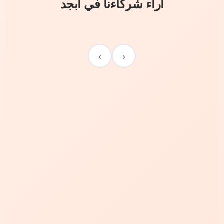
آراء شركاءنا في أبجد
›
‹