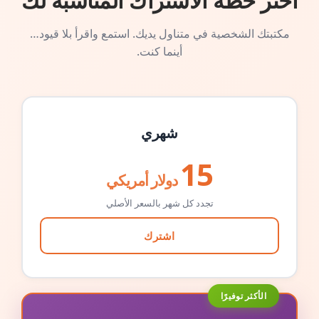
اختر خطة الاشتراك المناسبة لك
مكتبتك الشخصية في متناول يديك. استمع واقرأ بلا قيود…
أينما كنت.
شهري
15
دولار أمريكي
تجدد كل شهر بالسعر الأصلي
اشترك
الأكثر توفيرًا