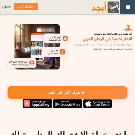
اشترك الآن
دخول
تعرف أكثر على أبجد