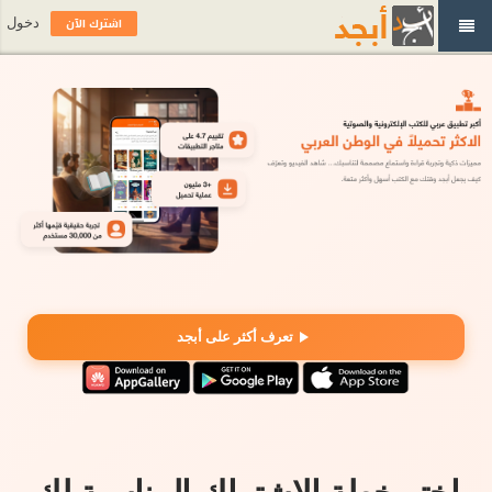
اشترك الآن
دخول
تعرف أكثر على أبجد