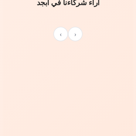
آراء شركاءنا في أبجد
›
‹