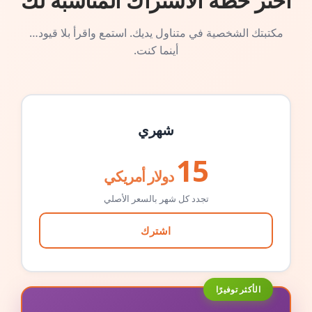
اختر خطة الاشتراك المناسبة لك
مكتبتك الشخصية في متناول يديك. استمع واقرأ بلا قيود…
أينما كنت.
شهري
15
دولار أمريكي
تجدد كل شهر بالسعر الأصلي
اشترك
الأكثر توفيرًا