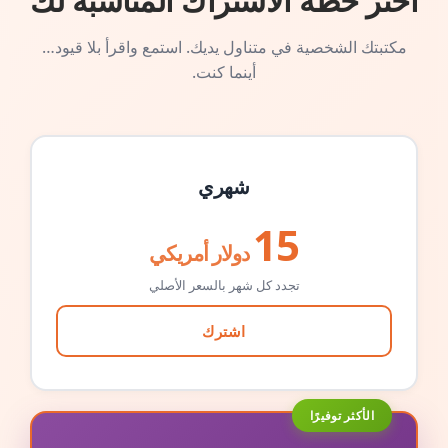
اختر خطة الاشتراك المناسبة لك
مكتبتك الشخصية في متناول يديك. استمع واقرأ بلا قيود…
أينما كنت.
شهري
15
دولار أمريكي
تجدد كل شهر بالسعر الأصلي
اشترك
الأكثر توفيرًا