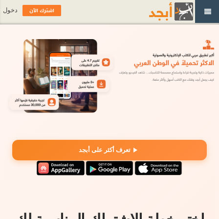
اشترك الآن
دخول
تعرف أكثر على أبجد