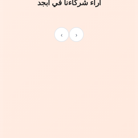
آراء شركاءنا في أبجد
›
‹