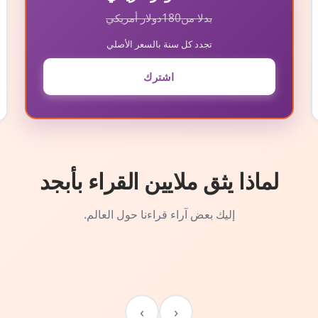
بدلا من
180
دولار أمريكي
تجدد كل سنة بالسعر الأصلي
اشترك
لماذا يثق ملايين القراء بأبجد
إليك بعض آراء قراءنا حول العالم.
›
‹