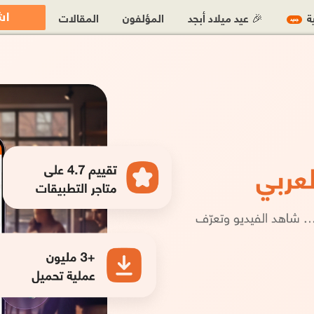
اش
ية
🎉 عيد ميلاد أبجد
المؤلفون
المقالات
جديد