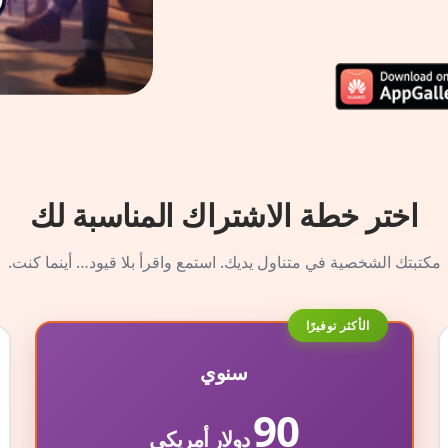
اختر خطة الاشتراك المناسبة لك
مكتبتك الشخصية في متناول يديك. استمع واقرأ بلا قيود… أينما كنت.
الأكثر توفيرًا
سنوي
90
دولار أمريكي