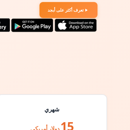
تعرف أكثر على أبجد
شهري
15
دولار أمريكي