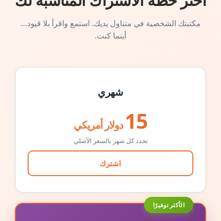
اختر خطة الاشتراك المناسبة لك
مكتبتك الشخصية في متناول يديك. استمع واقرأ بلا قيود…
أينما كنت.
شهري
15
دولار أمريكي
تجدد كل شهر بالسعر الأصلي
اشترك
الأكثر توفيرًا