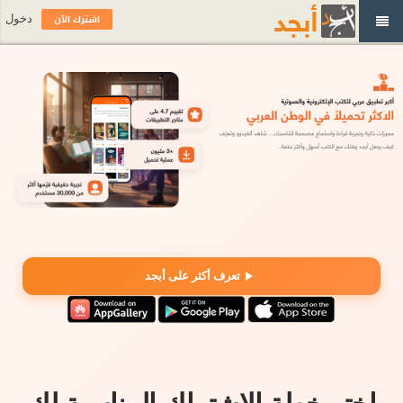
اشترك الآن
دخول
تعرف أكثر على أبجد