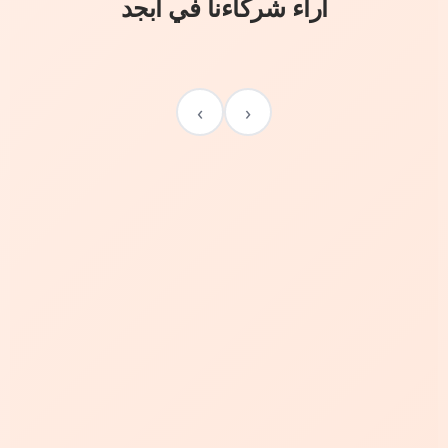
آراء شركاءنا في أبجد
›
‹