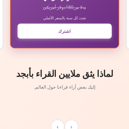
بدلا من
180
دولار أمريكي
تجدد كل سنة بالسعر الأصلي
اشترك
لماذا يثق ملايين القراء بأبجد
إليك بعض آراء قراءنا حول العالم.
›
‹