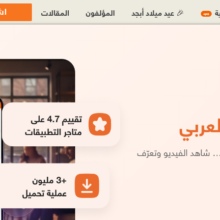
اش
ية
🎉 عيد ميلاد أبجد
المؤلفون
المقالات
جديد