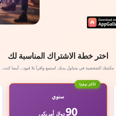
اختر خطة الاشتراك المناسبة لك
مكتبتك الشخصية في متناول يديك. استمع واقرأ بلا قيود… أينما كنت.
الأكثر توفيرًا
سنوي
90
دولار أمريكي