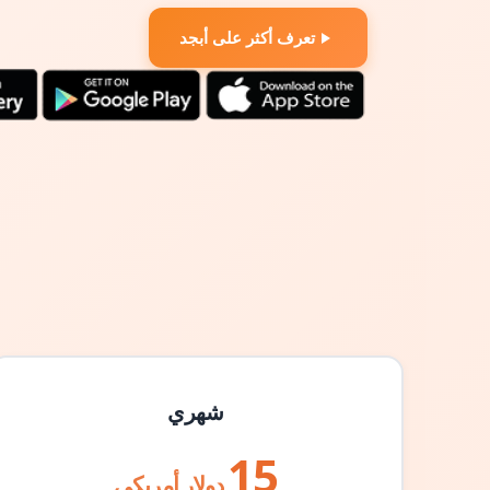
تعرف أكثر على أبجد
شهري
15
دولار أمريكي