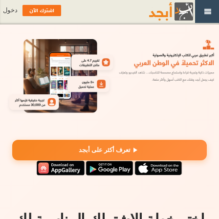
اشترك الآن
دخول
تعرف أكثر على أبجد