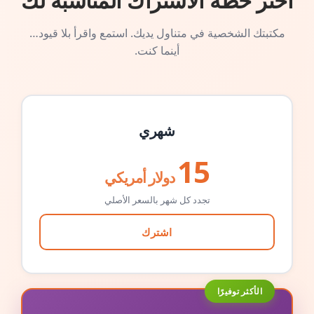
اختر خطة الاشتراك المناسبة لك
مكتبتك الشخصية في متناول يديك. استمع واقرأ بلا قيود…
أينما كنت.
شهري
15
دولار أمريكي
تجدد كل شهر بالسعر الأصلي
اشترك
الأكثر توفيرًا