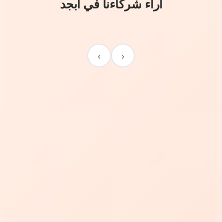
آراء شركاءنا في أبجد
›
‹