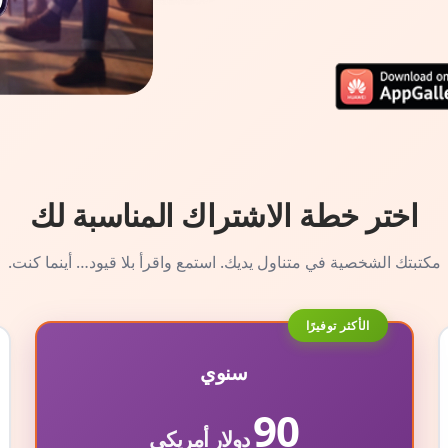
اختر خطة الاشتراك المناسبة لك
مكتبتك الشخصية في متناول يديك. استمع واقرأ بلا قيود… أينما كنت.
الأكثر توفيرًا
سنوي
90
دولار أمريكي