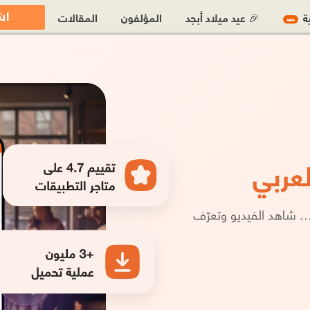
اش
ية
🎉 عيد ميلاد أبجد
المؤلفون
المقالات
جديد