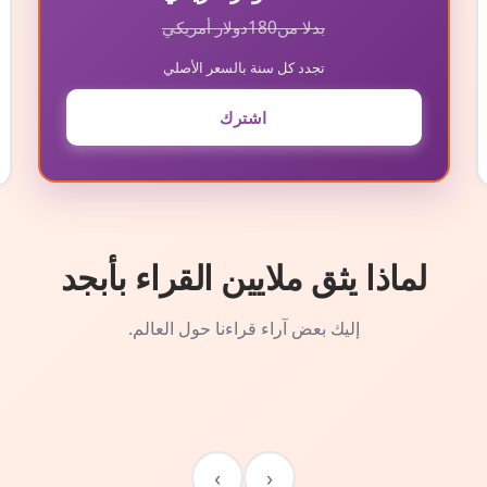
بدلا من
180
دولار أمريكي
تجدد كل سنة بالسعر الأصلي
اشترك
لماذا يثق ملايين القراء بأبجد
إليك بعض آراء قراءنا حول العالم.
›
‹