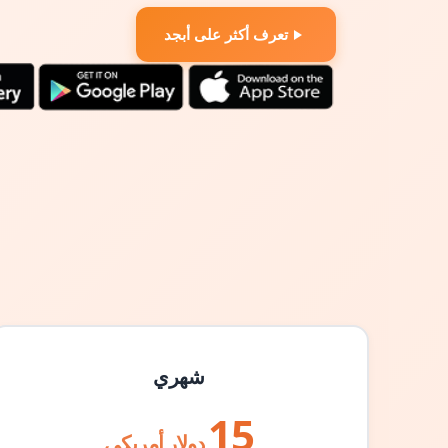
تعرف أكثر على أبجد
شهري
15
دولار أمريكي