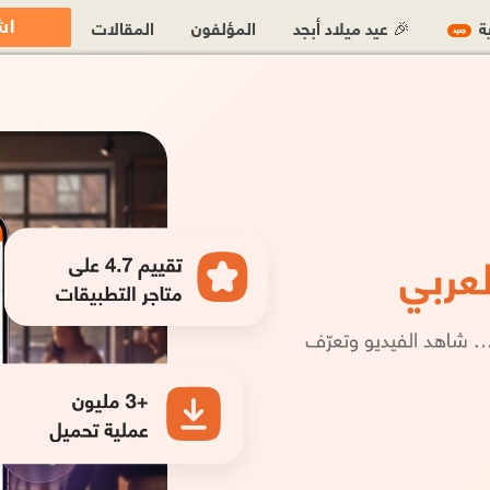
اش
ية
🎉 عيد ميلاد أبجد
المؤلفون
المقالات
جديد