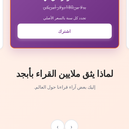
بدلا من
180
دولار أمريكي
تجدد كل سنة بالسعر الأصلي
اشترك
لماذا يثق ملايين القراء بأبجد
إليك بعض آراء قراءنا حول العالم.
›
‹