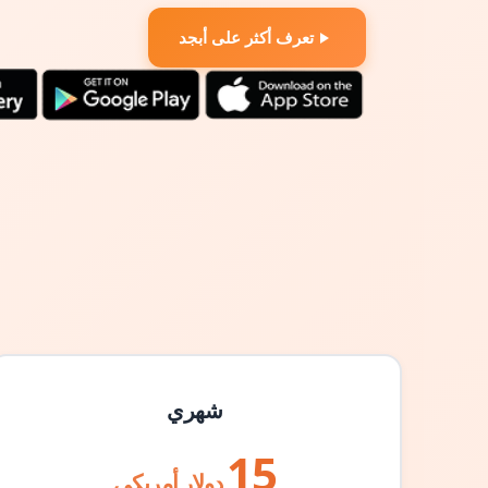
تعرف أكثر على أبجد
شهري
15
دولار أمريكي