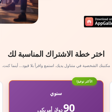
اختر خطة الاشتراك المناسبة لك
مكتبتك الشخصية في متناول يديك. استمع واقرأ بلا قيود… أينما كنت.
الأكثر توفيرًا
سنوي
90
دولار أمريكي