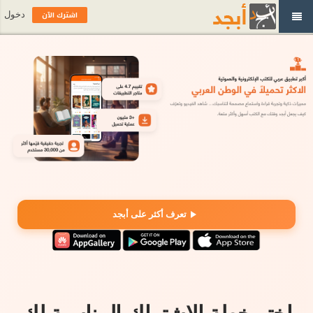
اشترك الآن
دخول
تعرف أكثر على أبجد