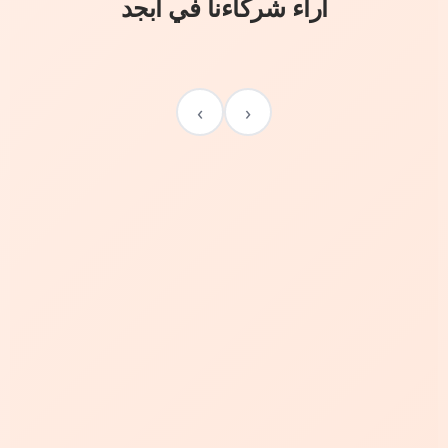
آراء شركاءنا في أبجد
›
‹