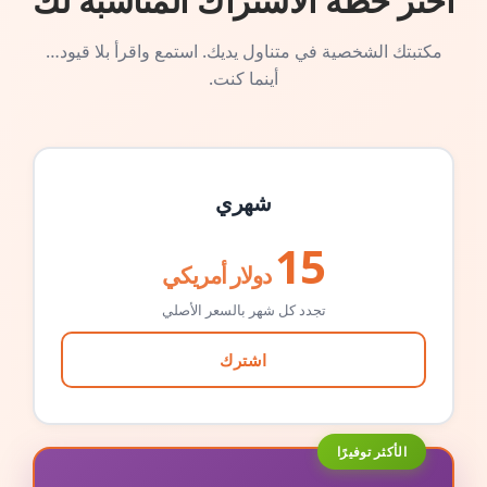
اختر خطة الاشتراك المناسبة لك
مكتبتك الشخصية في متناول يديك. استمع واقرأ بلا قيود…
أينما كنت.
شهري
15
دولار أمريكي
تجدد كل شهر بالسعر الأصلي
اشترك
الأكثر توفيرًا