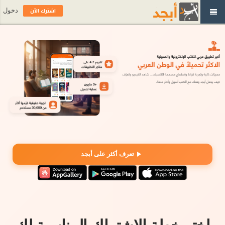
اشترك الآن
دخول
تعرف أكثر على أبجد