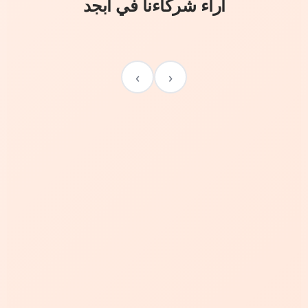
آراء شركاءنا في أبجد
›
‹