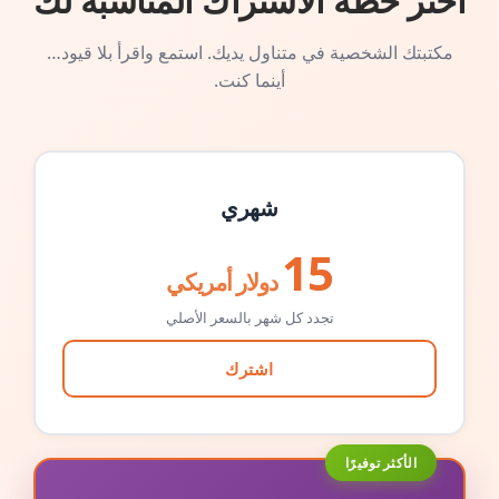
اختر خطة الاشتراك المناسبة لك
مكتبتك الشخصية في متناول يديك. استمع واقرأ بلا قيود…
أينما كنت.
شهري
15
دولار أمريكي
تجدد كل شهر بالسعر الأصلي
اشترك
الأكثر توفيرًا