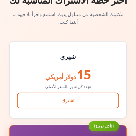
اختر خطة الاشتراك المناسبة لك
مكتبتك الشخصية في متناول يديك. استمع واقرأ بلا قيود…
أينما كنت.
شهري
15
دولار أمريكي
تجدد كل شهر بالسعر الأصلي
اشترك
الأكثر توفيرًا