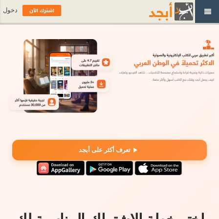
اشترك الآن
دخول
تعرف أكثر على أبجد