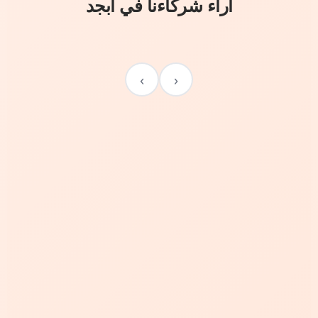
آراء شركاءنا في أبجد
›
‹