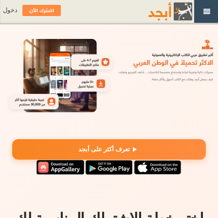
اشترك الآن
دخول
تعرف أكثر على أبجد