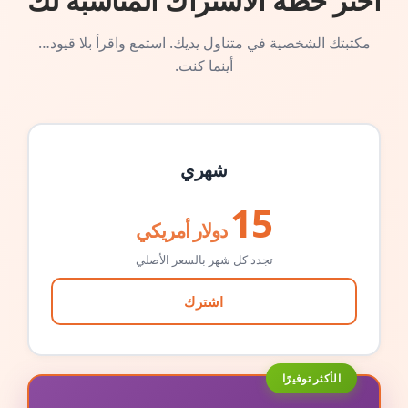
اختر خطة الاشتراك المناسبة لك
مكتبتك الشخصية في متناول يديك. استمع واقرأ بلا قيود…
أينما كنت.
شهري
15
دولار أمريكي
تجدد كل شهر بالسعر الأصلي
اشترك
الأكثر توفيرًا