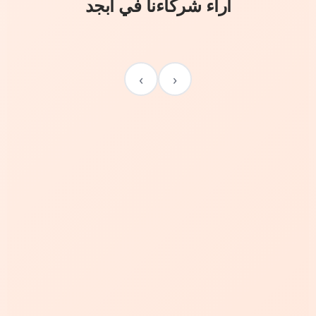
آراء شركاءنا في أبجد
›
‹