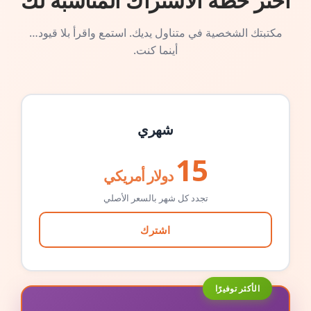
اختر خطة الاشتراك المناسبة لك
مكتبتك الشخصية في متناول يديك. استمع واقرأ بلا قيود…
أينما كنت.
شهري
15
دولار أمريكي
تجدد كل شهر بالسعر الأصلي
اشترك
الأكثر توفيرًا