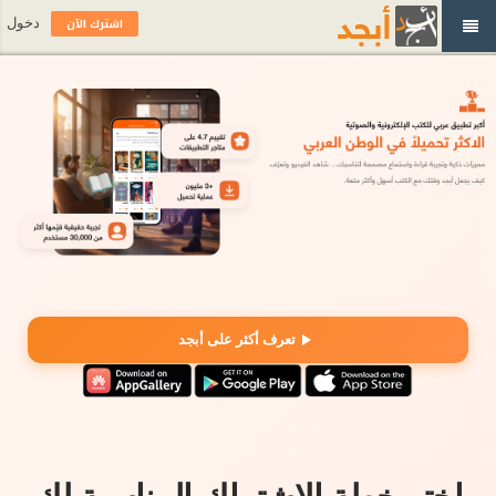
اشترك الآن
دخول
تعرف أكثر على أبجد