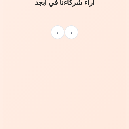
آراء شركاءنا في أبجد
›
‹