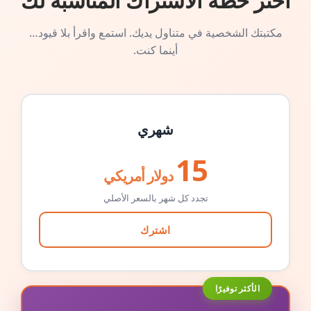
اختر خطة الاشتراك المناسبة لك
مكتبتك الشخصية في متناول يديك. استمع واقرأ بلا قيود…
أينما كنت.
شهري
15
دولار أمريكي
تجدد كل شهر بالسعر الأصلي
اشترك
الأكثر توفيرًا