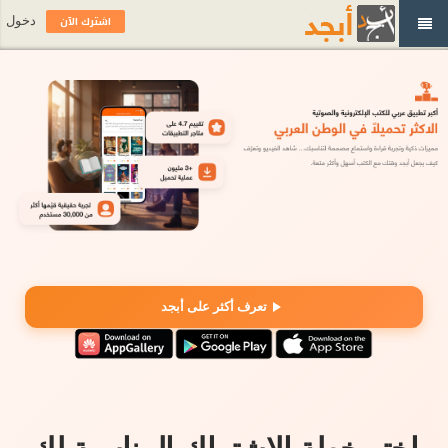
اشترك الآن
دخول
تعرف أكثر على أبجد