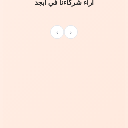
آراء شركاءنا في أبجد
›
‹