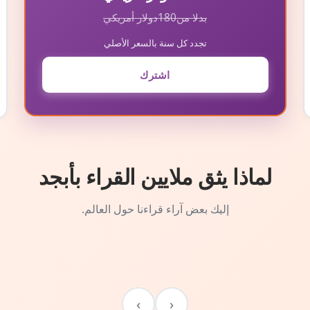
بدلا من
180
دولار أمريكي
تجدد كل سنة بالسعر الأصلي
اشترك
لماذا يثق ملايين القراء بأبجد
إليك بعض آراء قراءنا حول العالم.
›
‹