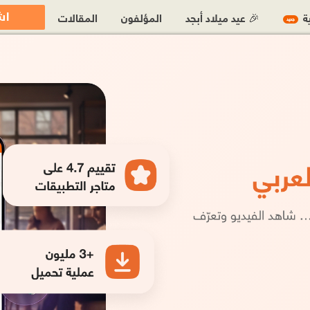
اش
ية
🎉 عيد ميلاد أبجد
المؤلفون
المقالات
جديد