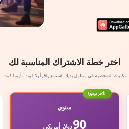
اختر خطة الاشتراك المناسبة لك
مكتبتك الشخصية في متناول يديك. استمع واقرأ بلا قيود… أينما كنت.
الأكثر توفيرًا
سنوي
90
دولار أمريكي