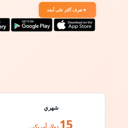
تعرف أكثر على أبجد
شهري
15
دولار أمريكي