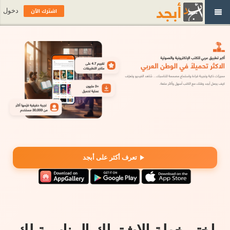
اشترك الآن
دخول
تعرف أكثر على أبجد