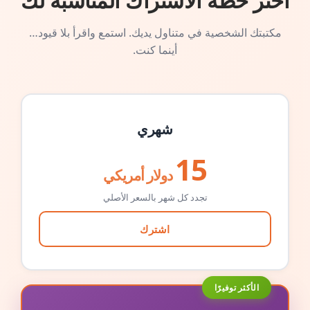
اختر خطة الاشتراك المناسبة لك
مكتبتك الشخصية في متناول يديك. استمع واقرأ بلا قيود…
أينما كنت.
شهري
15
دولار أمريكي
تجدد كل شهر بالسعر الأصلي
اشترك
الأكثر توفيرًا