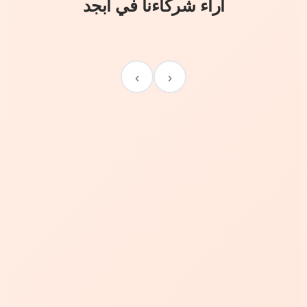
آراء شركاءنا في أبجد
›
‹