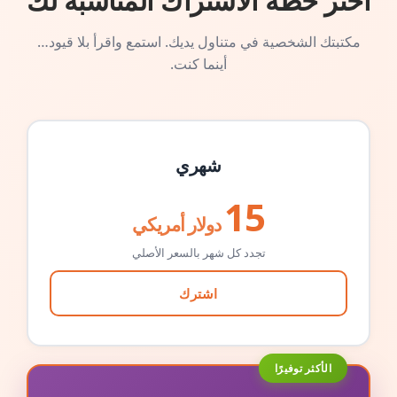
اختر خطة الاشتراك المناسبة لك
مكتبتك الشخصية في متناول يديك. استمع واقرأ بلا قيود…
أينما كنت.
شهري
15
دولار أمريكي
تجدد كل شهر بالسعر الأصلي
اشترك
الأكثر توفيرًا