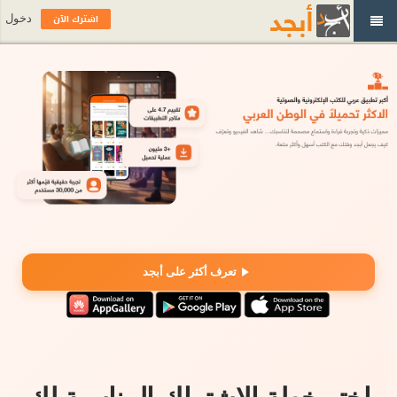
اشترك الآن
دخول
تعرف أكثر على أبجد