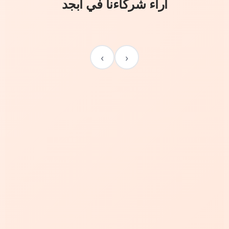
آراء شركاءنا في أبجد
›
‹