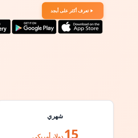
تعرف أكثر على أبجد
شهري
15
دولار أمريكي