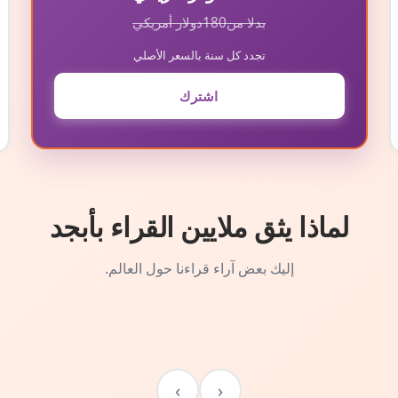
بدلا من
180
دولار أمريكي
تجدد كل سنة بالسعر الأصلي
اشترك
لماذا يثق ملايين القراء بأبجد
إليك بعض آراء قراءنا حول العالم.
›
‹