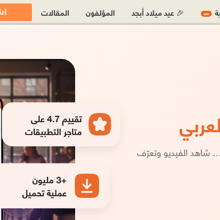
اش
ية
🎉 عيد ميلاد أبجد
المؤلفون
المقالات
جديد