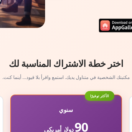
اختر خطة الاشتراك المناسبة لك
مكتبتك الشخصية في متناول يديك. استمع واقرأ بلا قيود… أينما كنت.
الأكثر توفيرًا
سنوي
90
دولار أمريكي